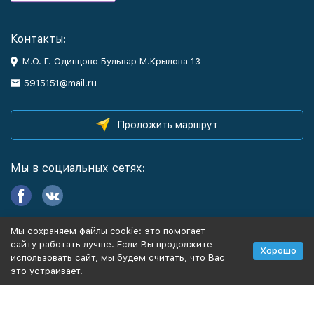
Контакты:
М.О. Г. Одинцово Бульвар М.Крылова 13
5915151@mail.ru
Проложить маршрут
Мы в социальных сетях:
Мы сохраняем файлы cookie: это помогает
Информация
сайту работать лучше. Если Вы продолжите
Хорошо
использовать сайт, мы будем считать, что Вас
это устраивает.
Политика персональных данных