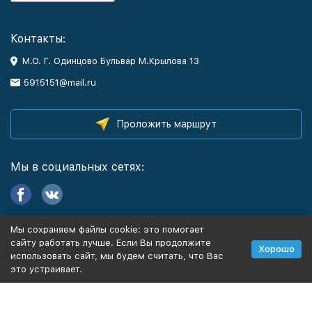
Контакты:
М.О. Г. Одинцово Бульвар М.Крылова 13
5915151@mail.ru
Проложить маршрут
Мы в социальных сетях:
Мы сохраняем файлы cookie: это помогает
Информация
сайту работать лучше. Если Вы продолжите
Хорошо
использовать сайт, мы будем считать, что Вас
это устраивает.
Политика персональных данных