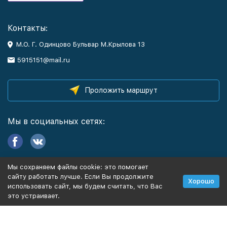
Контакты:
М.О. Г. Одинцово Бульвар М.Крылова 13
5915151@mail.ru
Проложить маршрут
Мы в социальных сетях:
Мы сохраняем файлы cookie: это помогает
Информация
сайту работать лучше. Если Вы продолжите
Хорошо
использовать сайт, мы будем считать, что Вас
это устраивает.
Политика персональных данных