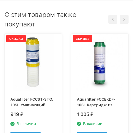
C этим товаром также
покупают
скидка
скидка
Aquafilter FCCST-STO,
Aquafilter FCCBKDF-
10SL Умягчающий
10SL Картридж из
картридж с
активированного угля
919
1 005
₽
₽
ионообменной смолой
+ KDF
и полипропилен
В наличии
В наличии