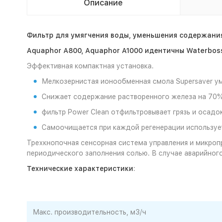
Описание
Фильтр
для умягчения воды, уменьшения содержания
Aquaphor A800, Aquaphor A1000
идентичны Waterboss
Эффективная компактная установка.
Мелкозернистая ионообменная смола Supersaver ум
Снижает содержание растворенного железа на 70% э
фильтр Power Clean отфильтровывает грязь и осадо
Самоочищается при каждой регенерации использует
Трехкнопочная сенсорная система управления и микроп
периодического заполнения солью. В случае аварийног
Технические характеристики
:
Макс. производительность, м3/ч