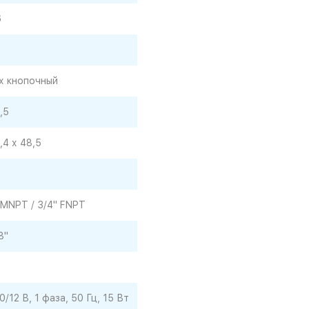
6
х кнопочный
,5
,4 х 48,5
8
 MNPT / 3/4" FNPT
8"
3
0/12 В, 1 фаза, 50 Гц, 15 Вт