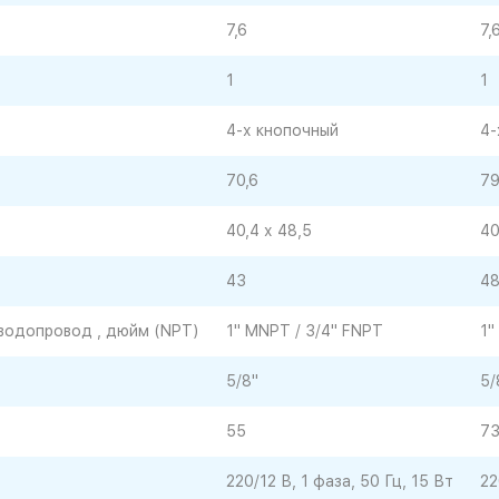
7,6
7,
1
1
4-х кнопочный
4-
70,6
79
40,4 х 48,5
40
43
4
 водопровод , дюйм (NPT)
1" MNPT / 3/4" FNPT
1"
5/8"
5/
55
7
220/12 В, 1 фаза, 50 Гц, 15 Вт
22