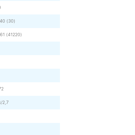
0
40 (30)
61 (41220)
72
8/2,7
0
0