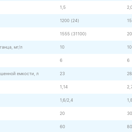
1,5
2,
1200 (24)
15
1555 (31100)
20
анца, мг/л
10
10
6
6
ышенной емкости, л
23
28
1,14
2,
1,6/2,4
1,
20
3
60
8