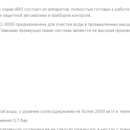
серии ARO состоит из аппаратов, полностью готовых к работе.
защитной автоматики и приборов контроля.
O-300G предназначена для очистки воды в промышленных масш
Главными преимуществами системы являются ее высокая произв
ной воды, с уровнем солесодержания не более 2000 мг/л и тем
менее 0,7 бар
тавляющих установки ее не следует размещать в местах с пов