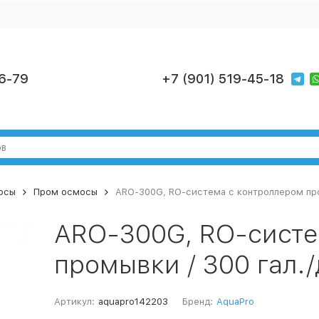
6-79
+7 (901) 519-45-18
осы
Пром осмосы
ARO-300G, RO-система с контроллером пром
ARO-300G, RO-систе
промывки / 300 гал./
Артикул:
aquapro142203
Бренд:
AquaPro