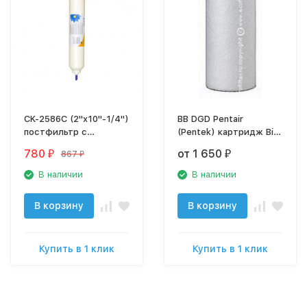
CK-2586C (2"x10"-1/4")
BB DGD Pentair
постфильтр с
(Pentek) картридж Big
активированным углём
Blue, 10"
780
от 1 650
867
₽
₽
₽
В наличии
В наличии
В корзину
В корзину
Купить в 1 клик
Купить в 1 клик