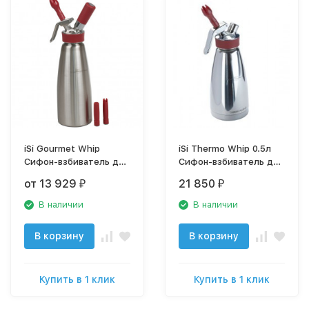
iSi Gourmet Whip
iSi Thermo Whip 0.5л
Сифон-взбиватель для
Сифон-взбиватель для
сливок и горячих блюд
сливок и горячих блюд
от 13 929
21 850
₽
₽
"Гурмэ"
- термос, iSi180140
В наличии
В наличии
В корзину
В корзину
Купить в 1 клик
Купить в 1 клик