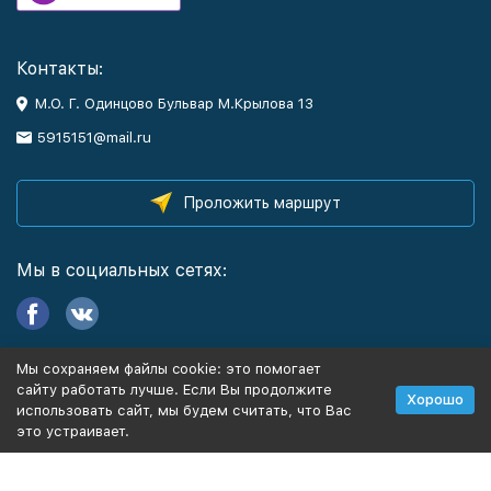
Контакты:
М.О. Г. Одинцово Бульвар М.Крылова 13
5915151@mail.ru
Проложить маршрут
Мы в социальных сетях:
Мы сохраняем файлы cookie: это помогает
Информация
сайту работать лучше. Если Вы продолжите
Хорошо
использовать сайт, мы будем считать, что Вас
это устраивает.
Политика персональных данных