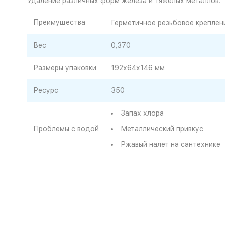
Удаление различных форм железа и тяжелых металлов.
Преимущества
Герметичное резьбовое креплен
Вес
0,370
Размеры упаковки
192х64х146 мм
Ресурс
350
Запах хлора
Проблемы с водой
Металлический привкус
Ржавый налет на сантехнике