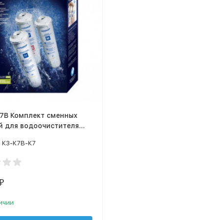
К7В Комплект сменных
й для водоочистителя
р Кристалл ЭКО
К3-К7В-К7
₽
ичии