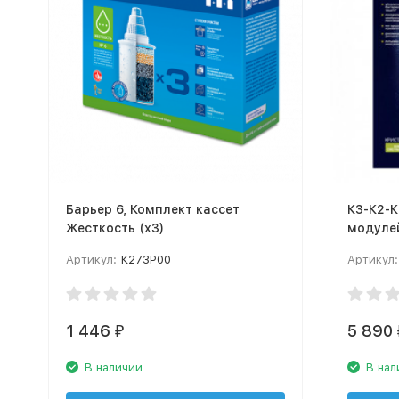
Барьер 6, Комплект кассет
К3-К2-
Жесткость (х3)
модуле
Аквафо
Артикул:
К273Р00
Артикул:
1 446
5 890
₽
В наличии
В нал