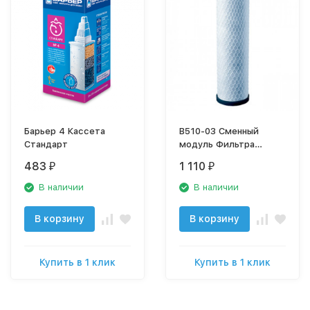
Барьер 4 Кассета
В510-03 Сменный
Стандарт
модуль Фильтра
Аквафор (черная
483
1 110
₽
₽
полоса)
В наличии
В наличии
В корзину
В корзину
Купить в 1 клик
Купить в 1 клик