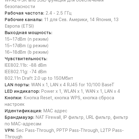
WPA2-PSK and SSID функция для обеспечения
безопасности
Рабочая частота:
2.4 - 2.5 ГГц
Рабочие каналы:
11 для Сев. Америки, 14 Япония, 13
Европа (ETSI)
Выходная мощность:
15~17dBm (n режим)
15~17dBm (g режим)
16~18dBm (b режим)
Чувствительность:
IEE802.11b: -88 dBm
IEE802.11g: -74 dBm
802.11n Draft 2.0 up to 150Мбит
LAN порты:
WAN x 1, LAN x 4 RJ45 for 10/100 BaseT
LED индикатор:
Power x 1, WLAN x 1, WAN x 1, LAN x 4
Кнопки:
Кнопка Reset, кнопка WPS, кнопка сброса
настроек
Идентификация:
MAC адрес
Брандмауэр:
NAT Firewall, IP фильтр, URL фильтр, фильтр
по MAC-адресам
VPN:
Sec Pass-Through, PPTP Pass-Through, L2TP Pass-
Through