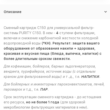
Описание
Сменный картридж C150 для
универсальной
фильтр-
системы PURITY C150. В нем -
4
ступени фильтрации,
включая и снижение карбонатной жесткости холодной
водопроводной воды
(°КН)
.
Результат: защита вашего
оборудования от образования накипи + здоровая,
красивая и вкусная пища (блюда, выпечка, напитки) с
более длительным сроком свежести.
Для кофемашин, бойлеров, барных льдогенераторов,
вендинга, пурифайеров, источник воды (с отдельным
краном для фильтрованной воды) и т .д., т.е.
НАПИТКИ
.
Для бойлерных и инжекторных пароконвектоматов, печей,
пароварок и т.д., т.е.
ПАР
.
Срок эксплуатации сменного картриджа - до истощения
его ресурса,
но не более 1 года
(для здоровой
микробиологии фильтрующих материалов в нем).