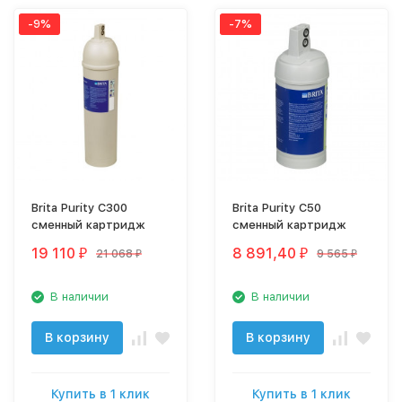
-9%
-7%
Brita Purity C300
Brita Purity C50
сменный картридж
сменный картридж
19 110
8 891,40
21 068
9 565
₽
₽
₽
₽
В наличии
В наличии
В корзину
В корзину
Купить в 1 клик
Купить в 1 клик