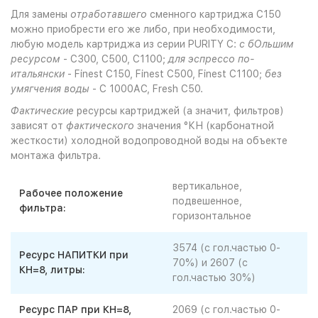
Для замены
отработавшего
сменного картриджа С150
можно приобрести его же либо, при необходимости,
любую модель картриджа из серии PURITY C:
с бОльшим
ресурсом
- С300, С500, С1100;
для эспрессо по-
итальянски
- Finest С150, Finest C500, Finest C1100;
без
умягчения воды
- С 1000АС, Fresh C50.
Фактические
ресурсы картриджей (а значит, фильтров)
зависят от
фактического
значения °КН (карбонатной
жесткости) холодной водопроводной воды на объекте
монтажа фильтра.
вертикальное,
Рабочее положение
подвешенное,
фильтра:
горизонтальное
3574 (с гол.частью 0-
Ресурс НАПИТКИ при
70%) и 2607 (с
КН=8, литры:
гол.частью 30%)
Ресурс ПАР при КН=8,
2069 (с гол.частью 0-