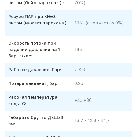
литры (бойл.пароконв.) :
70%)
Ресурс ПАР при КН=8,
литры (инжект.пароконв.)
1881 (с гол.частью 0%)
:
Скорость потока при
падении давления на 1
145
бар, л/час:
Рабочее давление, бар:
2-8.6
Потеря давления, бар:
0.25
Рабочая температура
+4...+30
воды, С:
Габариты брутто ДхШхВ,
13.7 x 12.8 x 41,7
см: