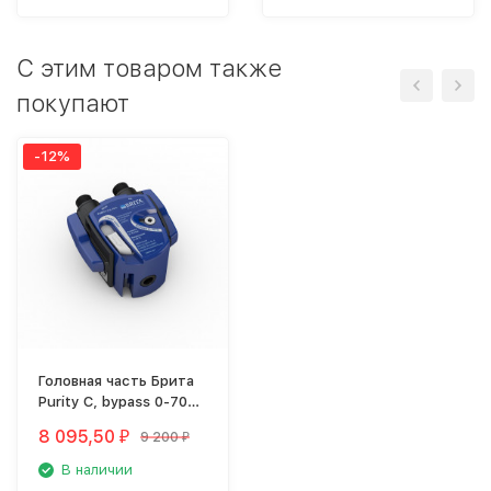
C этим товаром также
покупают
-12%
Головная часть Брита
Purity C, bypass 0-70%
со слайдером, G3/8
8 095,50
9 200
₽
₽
В наличии