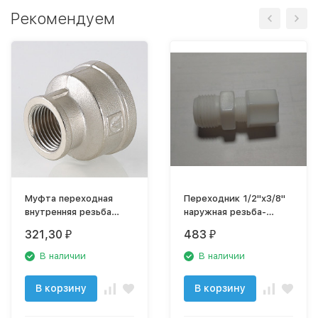
Рекомендуем
Муфта переходная
Переходник 1/2"х3/8"
внутренняя резьба
наружная резьба-
1/2"х3/8"
трубка
321,30
483
₽
₽
никелированная латунь
В наличии
В наличии
В корзину
В корзину