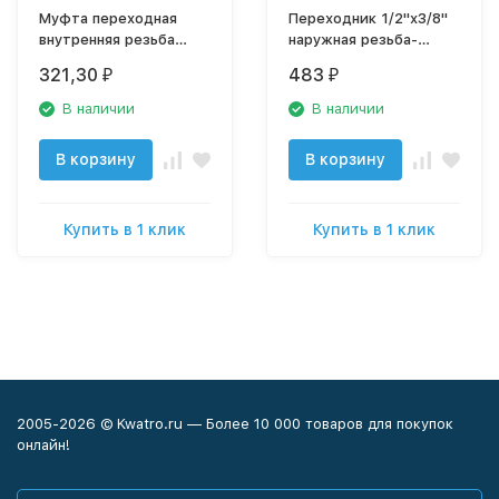
Муфта переходная
Переходник 1/2"х3/8"
внутренняя резьба
наружная резьба-
1/2"х3/8"
трубка
321,30
483
₽
₽
никелированная латунь
В наличии
В наличии
В корзину
В корзину
Купить в 1 клик
Купить в 1 клик
2005-2026 © Kwatro.ru — Более 10 000 товаров для покупок
онлайн!