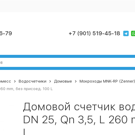
6-79
+7 (901) 519-45-18
номесс
Водосчетчики
Домовые
Мокроходы MNK-RP (Zenner) 
260 mm, без присоед. 100 L
Домовой счетчик во
DN 25, Qn 3,5, L 260
L