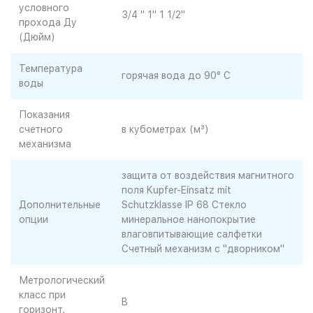
условного
3/4 " 1" 1 1/2"
прохода Ду
(Дюйм)
Температура
горячая вода до 90° C
воды
Показания
счетного
в кубометрах (м³)
механизма
защита от воздействия магнитного
поля Kupfer-Einsatz mit
Дополнительные
Schutzklasse IP 68 Стекло
опции
минеральное нанопокрытие
влаговпитывающие салфетки
Счетный механизм с "дворником"
Метрологический
класс при
B
горизонт.