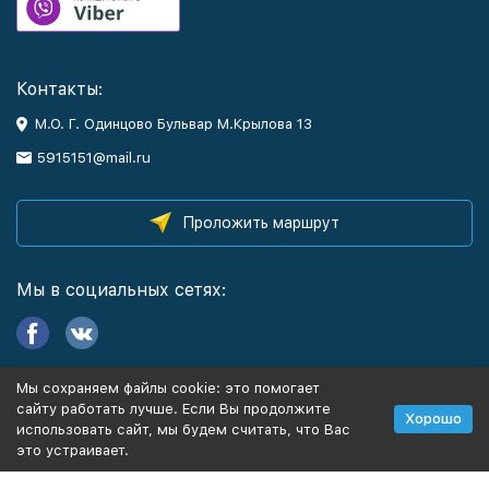
Контакты:
М.О. Г. Одинцово Бульвар М.Крылова 13
5915151@mail.ru
Проложить маршрут
Мы в социальных сетях:
Мы сохраняем файлы cookie: это помогает
Информация
сайту работать лучше. Если Вы продолжите
Хорошо
использовать сайт, мы будем считать, что Вас
это устраивает.
Политика персональных данных