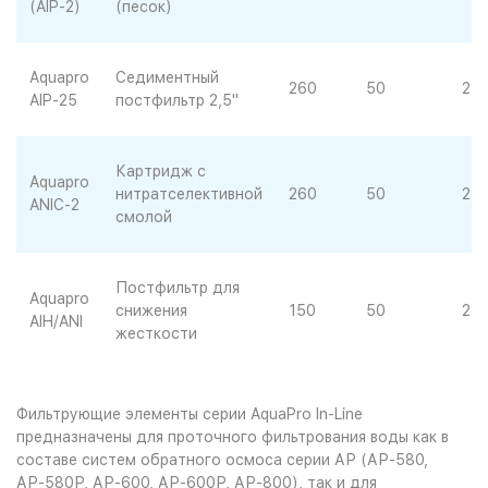
(AIP-2)
(песок)
Aquapro
Седиментный
260
50
25
AIP-25
постфильтр 2,5"
Картридж с
Aquapro
нитратселективной
260
50
25
ANIC-2
смолой
Постфильтр для
Aquapro
снижения
150
50
25
AIH/ANI
жесткости
Фильтрующие элементы серии AquaPro In-Line
предназначены для проточного фильтрования воды как в
составе систем обратного осмоса серии АР (АР-580,
АР-580Р, АР-600, АР-600Р, АР-800), так и для