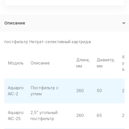
Описание
постфильтр Нитрат-селективный картридж
Кол
Длина,
Диаметр,
Модель
Описание
упа
мм
мм
шт.
Aquapro
Постфильтр с
260
50
25
AIC-2
углем
Aquapro
2,5" угольный
260
65
24
AIC-25
постфильтр