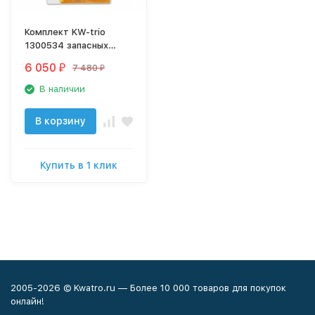
Комплект KW-trio
1300534 запасных
частей для дырокола
6 050
7 480
₽
₽
9550
В наличии
В корзину
Купить в 1 клик
2005-2026 © Kwatro.ru — Более 10 000 товаров для покупок
онлайн!