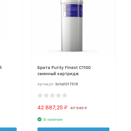
й
Брита Purity Finest C1100
сменный картридж
Артикул:
brita1017518
42 887,25
₽
47 940
₽
В наличии