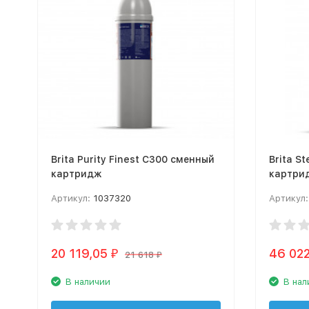
Brita Purity Finest C300 сменный
Brita S
картридж
картри
Артикул:
1037320
Артикул:
20 119,05
46 02
₽
21 618
₽
В наличии
В нал