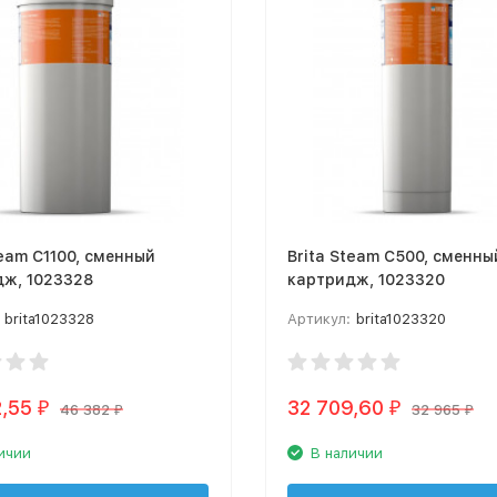
team C1100, сменный
Brita Steam C500, сменны
дж, 1023328
картридж, 1023320
brita1023328
Артикул:
brita1023320
2,55
32 709,60
₽
₽
46 382
32 965
₽
₽
ичии
В наличии