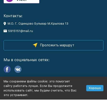
Контакты:
М.О. Г. Одинцово Бульвар М.Крылова 13
5915151@mail.ru
Проложить маршрут
Мы в социальных сетях:
Мы сохраняем файлы cookie: это помогает
Информация
сайту работать лучше. Если Вы продолжите
Хорошо
использовать сайт, мы будем считать, что Вас
это устраивает.
Политика персональных данных