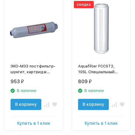
скидка
ЭКО-М33 постфильтр-
Aquafilter FCCST2,
шунгит, картридж
10SL Специальный
Экодоктор
картридж умягчающий
953
809
₽
₽
и обезжелезивающий,
со спец. гранулятом
В наличии
В наличии
В корзину
В корзину
Купить в 1 клик
Купить в 1 клик