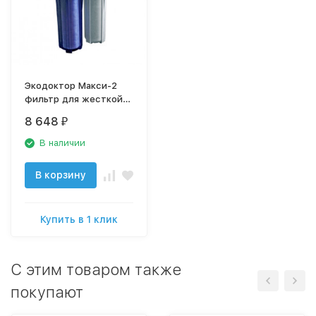
Экодоктор Макси-2
фильтр для жесткой
воды с капиллярным
8 648
₽
фильтром
В наличии
В корзину
Купить в 1 клик
C этим товаром также
покупают