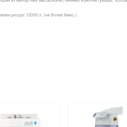
Собран из импортных высококачественных комплектующих. Колба
лен ресурс 12000 л. (не более 6мес.)