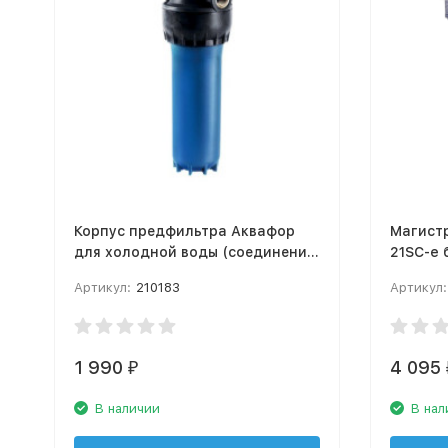
Корпус предфильтра Аквафор
Магистр
для холодной воды (соединение
21SC-e 
3/4“)
Артикул:
210183
Артикул:
1 990
4 095
₽
В наличии
В нал