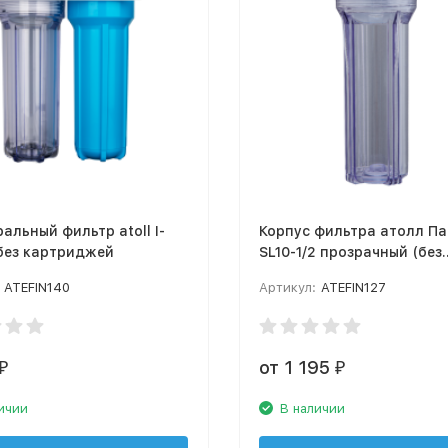
альный фильтр atoll I-
Корпус фильтра атолл П
без картриджей
SL10-1/2 прозрачный (без
картриджа)
ATEFIN140
Артикул:
ATEFIN127
от 1 195
₽
₽
ичии
В наличии