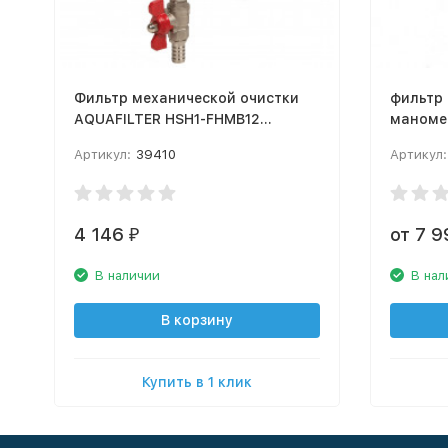
Фильтр механической очистки
фильтр 
AQUAFILTER HSH1-FHMB12
маноме
муфтовый (ВР/ВР), нержавеющая
воды, d
Артикул:
39410
Артикул:
сталь, с манометром
4 146
от 7 
₽
В наличии
В нал
В корзину
Купить в 1 клик