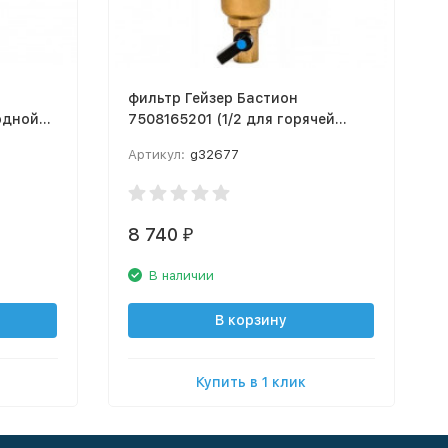
фильтр Гейзер Бастион
одной
7508165201 (1/2 для горячей
воды, с манометром d53)
Артикул:
g32677
8 740
₽
В наличии
В корзину
Купить в 1 клик