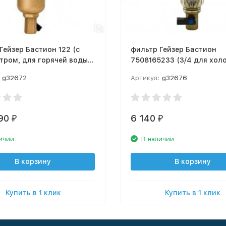
Гейзер Бастион 122 (с
фильтр Гейзер Бастион
тром, для горячей воды
7508165233 (3/4 для хол
60)
воды, с манометром d53)
g32672
Артикул:
g32676
990
6 140
₽
₽
ичии
В наличии
В корзину
В корзину
Купить в 1 клик
Купить в 1 клик