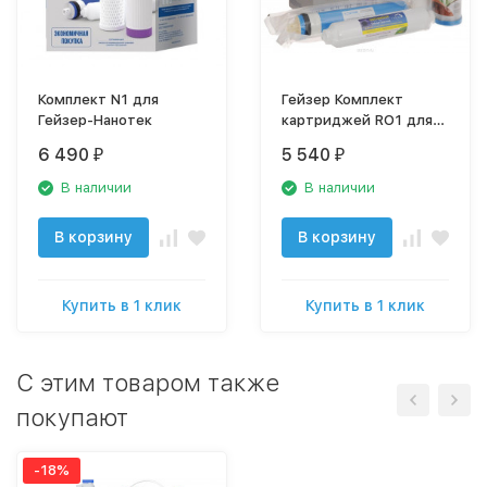
Комплект N1 для
Гейзер Комплект
Гейзер-Нанотек
картриджей RO1 для
фильтра Престиж, 5
6 490
5 540
₽
₽
шт., 10 Slim Line
В наличии
В наличии
В корзину
В корзину
Купить в 1 клик
Купить в 1 клик
C этим товаром также
покупают
-18%