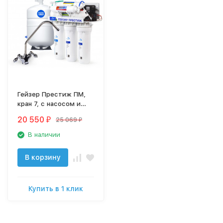
Гейзер Престиж ПМ,
кран 7, с насосом и
минерализатором,
20 550
25 069
₽
₽
фильтр для воды
В наличии
В корзину
Купить в 1 клик