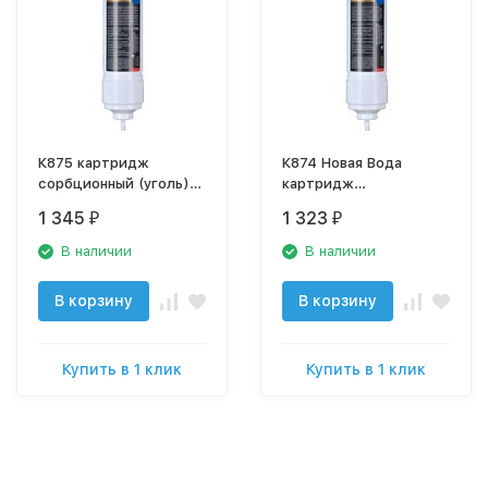
К875 картридж
К874 Новая Вода
сорбционный (уголь)
картридж
для фильтров Expert
механической очистки
1 345
1 323
₽
₽
и сорбции (уголь + ПП-
картридж) K874 для
В наличии
В наличии
фильтров Expert
В корзину
В корзину
Купить в 1 клик
Купить в 1 клик