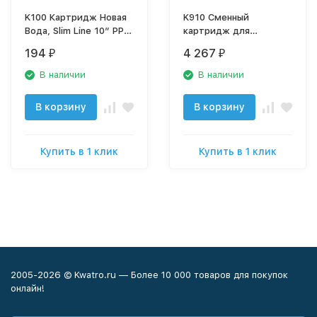
K100 Картридж Новая
K910 Сменный
Вода, Slim Line 10” PP
картридж для
механика для
душевой насадки T5.
194
4 267
₽
₽
холодной воды, 5 мкм,
К910
К100
В наличии
В наличии
В корзину
В корзину
Купить в 1 клик
Купить в 1 клик
2005-2026 © Kwatro.ru — Более 10 000 товаров для покупок
онлайн!