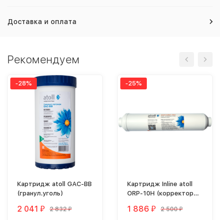
Доставка и оплата
Рекомендуем
-28%
-25%
Картридж atoll GAC-BB
Картридж Inline atoll
(гранул.уголь)
ORP-10H (корректор
ОВП) (2"x10"-1/4")
2 041
1 886
2 832
2 500
₽
₽
₽
₽