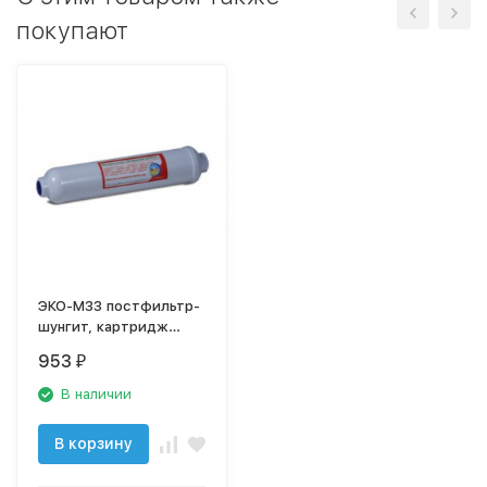
покупают
ЭКО-М33 постфильтр-
шунгит, картридж
Экодоктор
953
₽
В наличии
В корзину