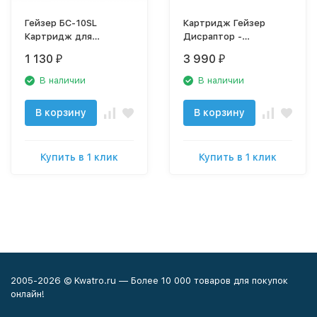
Гейзер БС-10SL
Картридж Гейзер
Картридж для
Дисраптор -
умягчения воды
нановолокно алюминия
1 130
3 990
₽
₽
(ионообменная смола),
с добавкой
30608
активированного угля
В наличии
В наличии
28255
В корзину
В корзину
Купить в 1 клик
Купить в 1 клик
2005-2026 © Kwatro.ru — Более 10 000 товаров для покупок
онлайн!