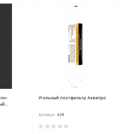
бон-
Угольный постфильтр Аквапро
РО
Артикул:
428