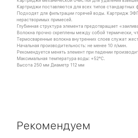
Картриджи механической очистки для удаления взвешен
Картриджи поставляются для всех типов стандартных 
Подходят для фильтрации горячей воды. Картридж ЭФГ, 
нерастворимых примесей.
Глубинная структура элемента предотвращает «заилива
Волокна прочно скреплены между собой термически, чт
Термосваренные волокна внутренних слоев служат жест
Начальная производительность: не менее 10 л/мин.
Рекомендуется менять элемент при падении производите
Максимальная температура воды: +52°C.
Высота 250 мм Диаметр 112 мм
Рекомендуем