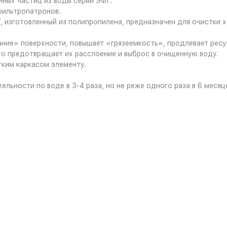
ных частиц из воды серии ЭФГ.
фильтропатронов.
изготовленный из полипропилена, предназначен для очистки хо
ние» поверхности, повышает «грязеемкость», продлевает ресу
о предотвращает их расслоение и выброс в очищенную воду.
ким каркасом элементу.
льности по воде в 3-4 раза, но не реже одного раза в 6 месяц