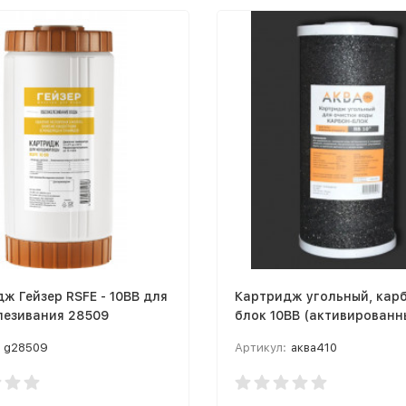
ж Гейзер RSFE - 10BB для
Картридж угольный, кар
лезивания 28509
блок 10ВВ (активированный
уголь, 10 микрон) АКВАП
g28509
Артикул:
аква410