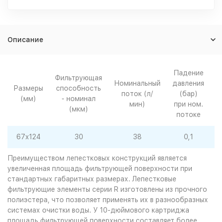
Описание
Падение
Фильтрующая
Номинальный
давления
Размеры
способность
поток (л/
(бар)
(мм)
- номинал
т
мин)
при ном.
(мкм)
потоке
67x124
30
38
0,1
Преимуществом лепестковых конструкций является
увеличенная площадь фильтрующей поверхности при
стандартных габаритных размерах. Лепестковые
фильтрующие элементы серии R изготовлены из прочного
полиэстера, что позволяет применять их в разнообразных
системах очистки воды. У 10-дюймового картриджа
площадь фильтрующей поверхности составляет более