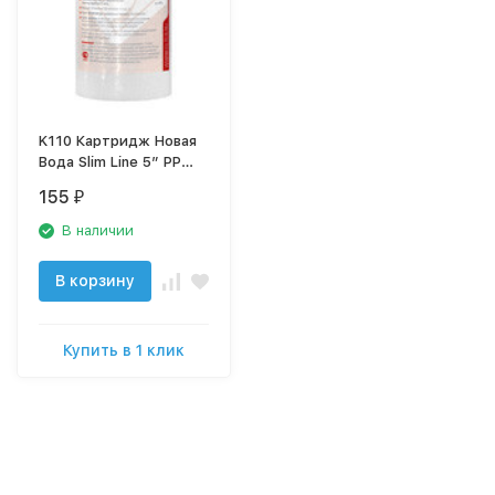
K110 Картридж Новая
Вода Slim Line 5” PP
механика для
155
₽
холодной воды, 5 мкм
В наличии
В корзину
Купить в 1 клик