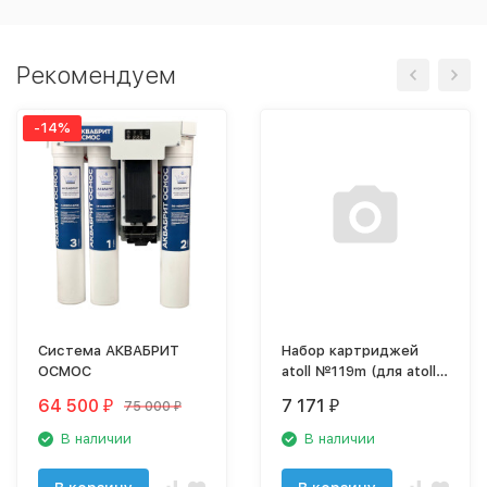
Рекомендуем
-14%
Система АКВАБРИТ
Набор картриджей
ОСМОС
atoll №119m (для atoll
TRINITY 100M)
64 500
7 171
75 000
₽
₽
₽
В наличии
В наличии