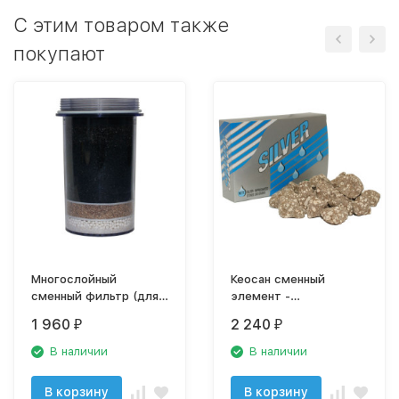
C этим товаром также
покупают
Многослойный
Кеосан сменный
сменный фильтр (для
элемент -
KS-971, Источник Био)
посеребренные камни
1 960
2 240
₽
₽
KS-971 SUNMAC
В наличии
В наличии
В корзину
В корзину