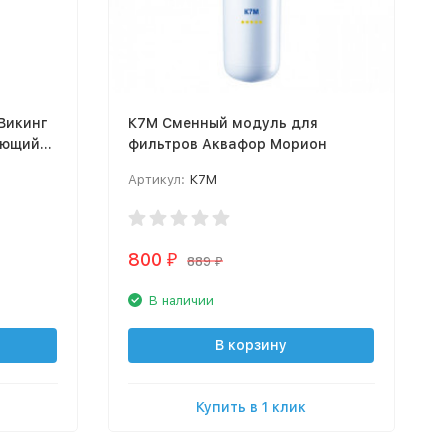
Викинг
К7М Cменный модуль для
ующий
фильтров Аквафор Морион
Артикул:
К7М
800
₽
889
₽
В наличии
В корзину
Купить в 1 клик