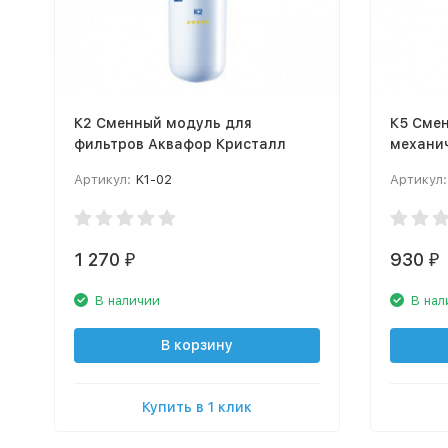
К2 Cменный модуль для
К5 Сме
фильтров Аквафор Кристалл
механи
Криста
Артикул:
K1-02
Артикул:
1 270
930
₽
₽
В наличии
В нал
В корзину
Купить в 1 клик