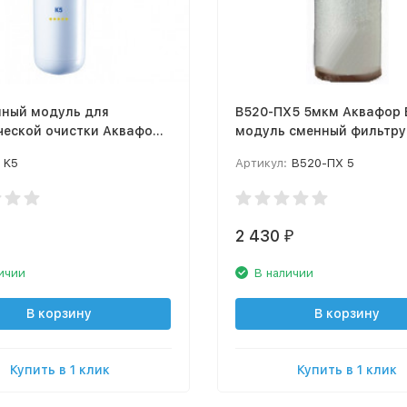
нный модуль для
В520-ПХ5 5мкм Аквафор 
ческой очистки Аквафор
модуль сменный фильтр
лл
для для холодной воды
K5
Артикул:
В520-ПХ 5
2 430
₽
ичии
В наличии
В корзину
В корзину
Купить в 1 клик
Купить в 1 клик