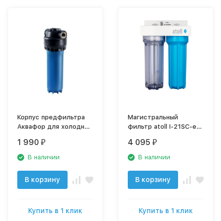
Корпус предфильтра
Магистральный
Аквафор для холодной
фильтр atoll I-21SC-e
воды (соединение
без картриджей
1 990
4 095
₽
₽
3/4“)
В наличии
В наличии
В корзину
В корзину
Купить в 1 клик
Купить в 1 клик