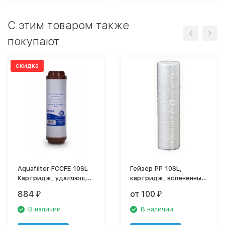
C этим товаром также
покупают
скидка
Aquafilter FCCFE 10SL
Гейзер PP 10SL,
Картридж, удаляющий
картридж, вспененный
растворённое железо
полипропилен
884
от 100
₽
₽
В наличии
В наличии