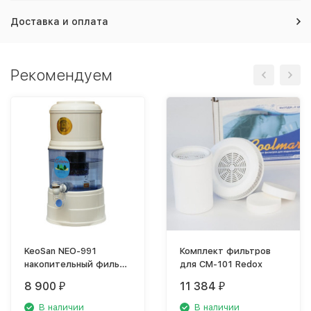
Доставка и оплата
Рекомендуем
KeoSan NEO-991
Комплект фильтров
накопительный фильтр
для CM-101 Redox
для очистки питьевой
8 900
11 384
₽
₽
воды
В наличии
В наличии