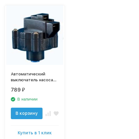
Автоматический
выключатель насоса
(датчик сухого хода)
789
₽
A-CV6231
В наличии
В корзину
Купить в 1 клик