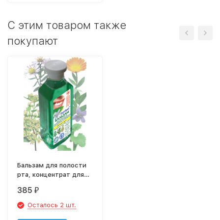
C этим товаром также
покупают
Бальзам для полости
рта, концентрат для
ирригатора Donfeel
385
₽
«Эффективная
профилактика
Осталось 2 шт.
пародонтоза и