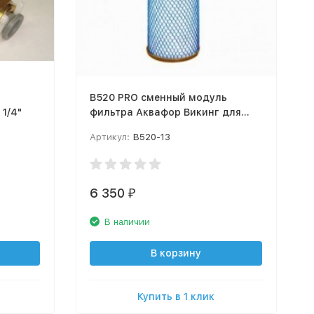
В520 PRO сменный модуль
 1/4"
фильтра Аквафор Викинг для
холодной воды
Артикул:
В520-13
6 350
₽
В наличии
В корзину
Купить в 1 клик