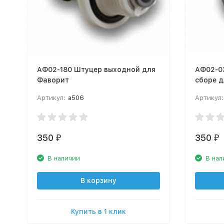
АФ02-180 Штуцер выходной для
АФ02-0
Фаворит
сборе 
Артикул:
а506
Артикул:
350
350
₽
₽
В наличии
В нал
В корзину
Купить в 1 клик