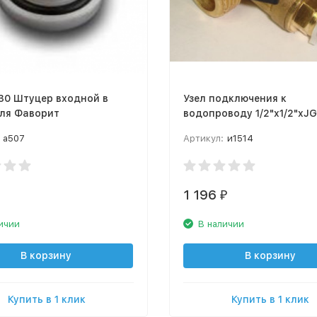
30 Штуцер входной в
Узел подключения к
для Фаворит
водопроводу 1/2"x1/2"xJG
а507
Артикул:
и1514
1 196
₽
ичии
В наличии
В корзину
В корзину
Купить в 1 клик
Купить в 1 клик