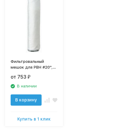
Фильтровальный
мешок для PBH #20",
атолл Патриот BP-420
от 753
₽
В наличии
В корзину
Купить в 1 клик