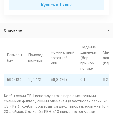
Купить в 1 клик
Описание
Падение
Номинальный
давления
Макс.
Размеры
Присоед.
поток (л/
(бар)
давле
(мм)
размеры
мин)
при ном.
(бар)
потоке
594x184
1", 1 1/2"
56,8 (76)
0,1
6,2
Колбы серии PBH используются в паре с мешочными
сменными фильтрующими элементы (в частности серии BP
US Filter). Колбы производятся двух типоразмеров – на 10 и
20 дюймов. Для колбы PBH-410 применяются мешки