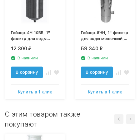
Гейзер-4Ч 10BB, 1"
Гейзер-8ЧН, 1" фильтр
фильтр для воды
для воды мешочный,
мешочный
50591
12 300
59 340
₽
₽
магистральный
В наличии
В наличии
В корзину
В корзину
Купить в 1 клик
Купить в 1 клик
C этим товаром также
покупают