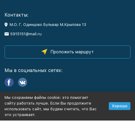
Контакты:
М.О. Г. Одинцово Бульвар М.Крылова 13
5915151@mail.ru
Проложить маршрут
Мы в социальных сетях:
Мы сохраняем файлы cookie: это помогает
Информация
сайту работать лучше. Если Вы продолжите
Хорошо
использовать сайт, мы будем считать, что Вас
это устраивает.
Политика персональных данных