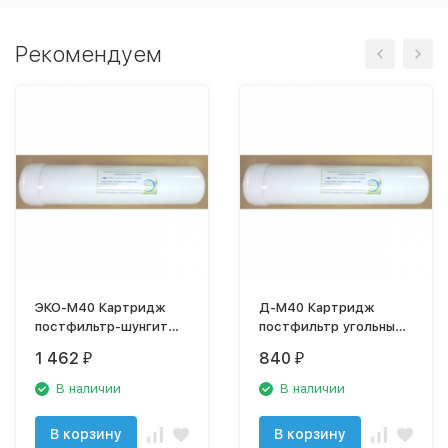
Рекомендуем
ЭКО-М40 Картридж
Д-М40 Картридж
постфильтр-шунгит
постфильтр угольный
2,5"
(2,5")
1 462
840
₽
₽
В наличии
В наличии
В корзину
В корзину