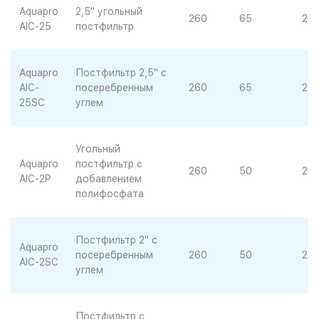
Aquapro
2,5" угольный
260
65
24
AIC-25
постфильтр
Aquapro
Постфильтр 2,5" с
AIC-
посеребренным
260
65
24
25SC
углем
Угольный
Aquapro
постфильтр с
260
50
25
AIC-2P
добавлением
полифосфата
Постфильтр 2" с
Aquapro
посеребренным
260
50
24
AIC-2SC
углем
Постфильтр с