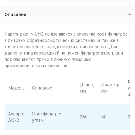
Описание
Картриджи IN-LINE применяются в качестве пост фильтров
в бытовых обратноосмотических системах, а так же в
качестве элементов предочистки в диспенсерах. Для
данного типа картриджей не нужен фильтропатрон, они
подключаются прямо в линию с помощью
присоединительных фитингов.
Кол
Длина,
Диаметр,
Модель
Описание
упа
мм
мм
шт.
Aquapro
Постфильтр с
260
50
25
AIC-2
углем