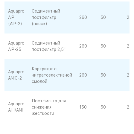
Aquapro
Седиментный
AIP
постфильтр
260
50
25
(AIP-2)
(песок)
Aquapro
Седиментный
260
50
25
AIP-25
постфильтр 2,5"
Картридж с
Aquapro
нитратселективной
260
50
25
ANIC-2
смолой
Постфильтр для
Aquapro
снижения
150
50
25
AIH/ANI
жесткости