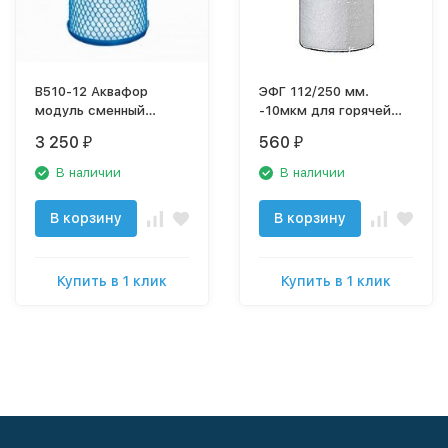
В510-12 Аквафор
ЭФГ 112/250 мм.
модуль сменный
-10мкм для горячей
фильтрующий (для
воды Big Blue 10"
3 250
560
₽
₽
корпусов BigBlue 10")
Аквафор сменный
фильтрующий модуль
В наличии
В наличии
В корзину
В корзину
Купить в 1 клик
Купить в 1 клик