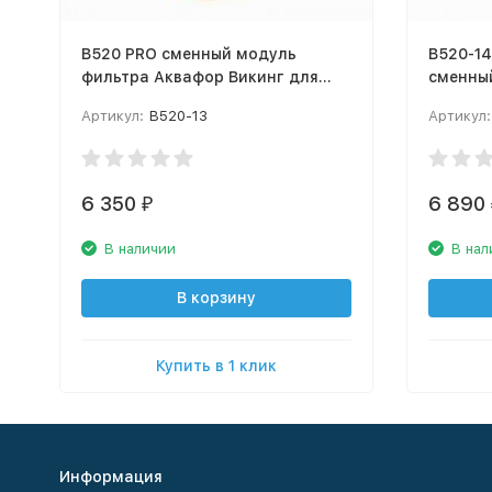
В520 PRO сменный модуль
В520-14
фильтра Аквафор Викинг для
сменны
холодной воды
Аквафо
Артикул:
В520-13
Артикул:
6 350
6 890
₽
В наличии
В нал
В корзину
Купить в 1 клик
Информация