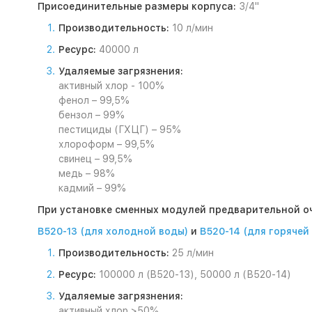
Присоединительные размеры корпуса:
3/4"
Производительность:
10 л/мин
Ресурс:
40000 л
Удаляемые загрязнения:
активный хлор - 100%
фенол – 99,5%
бензол – 99%
пестициды (ГХЦГ) – 95%
хлороформ – 99,5%
свинец – 99,5%
медь – 98%
кадмий – 99%
При установке сменных модулей предварительной о
В520-13 (для холодной воды)
и
В520-14 (для горячей 
Производительность:
25 л/мин
Ресурс:
100000 л (B520-13), 50000 л (В520-14)
Удаляемые загрязнения:
активный хлор >50%