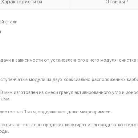
1
Характеристики
Отзывы
ей стали
а
чи в зависимости от установленного в него модуля: очистка в
ступенчатые модули из двух коаксиально расположенных карб
 мкм изготовлен из смеси гранул активированного угля и ио
гами.
ристостью 1 мкм, задерживает даже микропримеси.
ься не только в городских квартирах и загородных коттеджах,
оды.