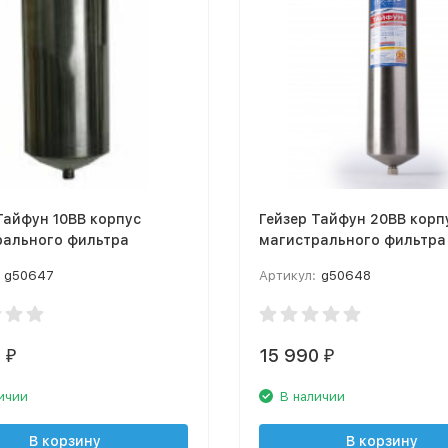
Тайфун 10BB корпус
Гейзер Тайфун 20BB корп
рального фильтра
магистрального фильтра
g50647
Артикул:
g50648
0
15 990
₽
₽
ичии
В наличии
В корзину
В корзину