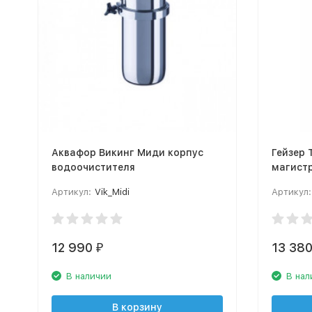
Аквафор Викинг Миди корпус
Гейзер 
водоочистителя
магист
Артикул:
Vik_Midi
Артикул:
12 990
13 38
₽
В наличии
В нал
В корзину