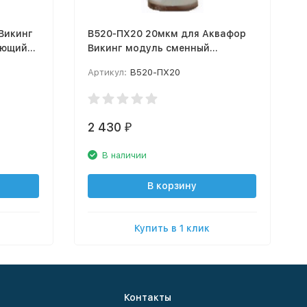
Викинг
В520-ПХ20 20мкм для Аквафор
ующий
Викинг модуль сменный
фильтрующий для холодной
Артикул:
В520-ПХ20
воды
2 430
₽
В наличии
В корзину
Купить в 1 клик
Контакты