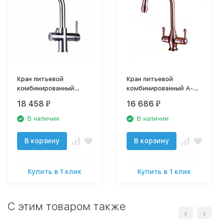
Кран питьевой
Кран питьевой
комбинированный
комбинированный A-
NKD0212CP-L хром
0312-AW состаренная
18 458
16 686
₽
₽
медь
В наличии
В наличии
В корзину
В корзину
Купить в 1 клик
Купить в 1 клик
C этим товаром также