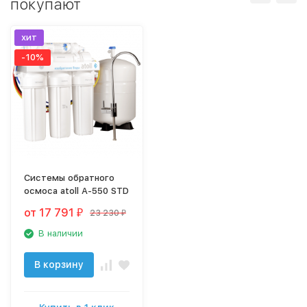
покупают
хит
-10%
Системы обратного
осмоса atoll A-550 STD
от 17 791
23 230
₽
₽
В наличии
В корзину