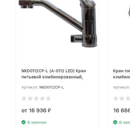
NKD0112CP-L (A-0112 LED) Кран
Кран п
питьевой комбинированный,
комбин
состар
Артикул:
NKD0112CP-L
Артикул:
от 16 936
16 68
₽
В наличии
В нал