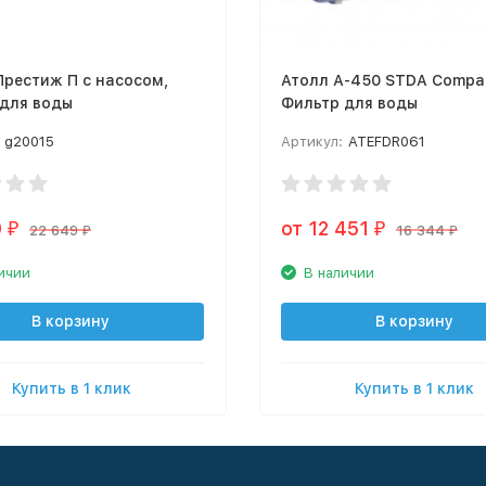
стиж П с насосом,
Атолл А-450 STDA Compa
 для воды
Фильтр для воды
g20015
Артикул:
ATEFDR061
0
от 12 451
₽
₽
22 649
16 344
₽
₽
ичии
В наличии
В корзину
В корзину
Купить в 1 клик
Купить в 1 клик