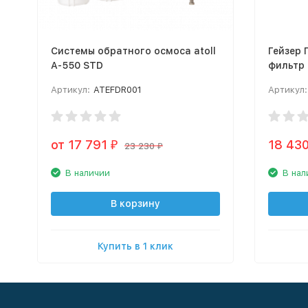
Системы обратного осмоса atoll
Гейзер Пре
A-550 STD
фильтр
Артикул:
ATEFDR001
Артикул:
от 17 791
18 43
₽
23 230
₽
В наличии
В нал
В корзину
Купить в 1 клик