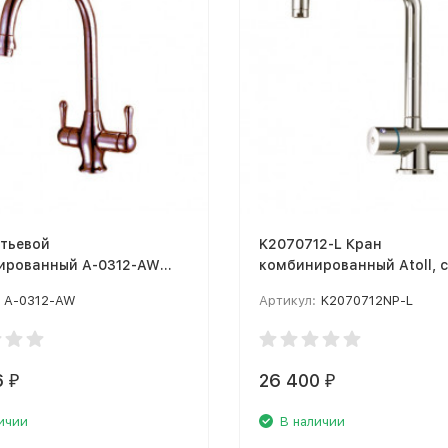
итьевой
K2070712-L Кран
ированный A-0312-AW
комбинированный Atoll, 
енная медь
световым индикатором
A-0312-AW
Артикул:
K2070712NP-L
6
26 400
₽
₽
ичии
В наличии