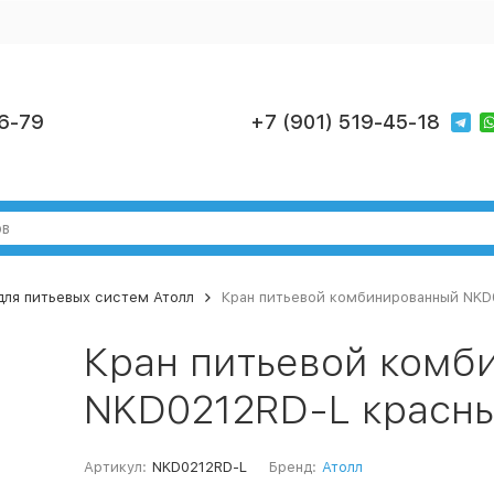
6-79
+7 (901) 519-45-18
для питьевых систем Атолл
Кран питьевой комбинированный NKD
Кран питьевой комб
NKD0212RD-L красн
Артикул:
NKD0212RD-L
Бренд:
Атолл