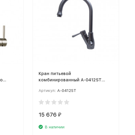
Кран питьевой
со
комбинированный A-0412ST
никель
Артикул:
A-0412ST
15 676
₽
В наличии