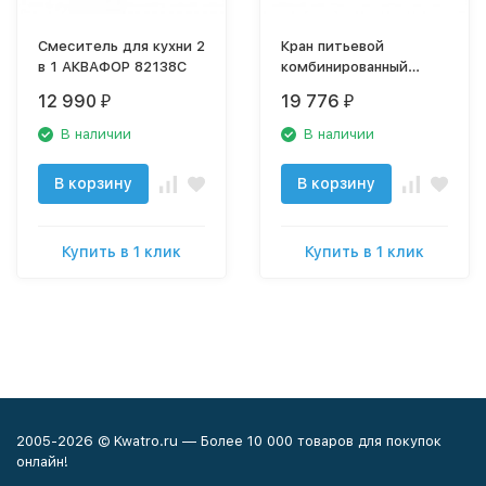
Смеситель для кухни 2
Кран питьевой
в 1 АКВАФОР 82138C
комбинированный
NKD0412AB-L
12 990
19 776
₽
₽
состаренная латунь
В наличии
В наличии
В корзину
В корзину
Купить в 1 клик
Купить в 1 клик
2005-2026 © Kwatro.ru — Более 10 000 товаров для покупок
онлайн!