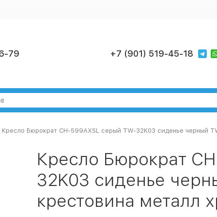
6-79
+7 (901) 519-45-18
Кресло Бюрократ CH-599AXSL серый TW-32K03 сиденье черный TW-
Кресло Бюрократ C
32K03 сиденье черны
крестовина металл 