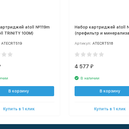
артриджей atoll №119m
Набор картриджей atoll
oll TRINITY 100M)
(префильтр и минерализ
для atoll TRINITY 100M)
ATECRT519
Артикул:
ATECRT518
4 577
₽
₽
ичии
В наличии
В корзину
В корзину
Купить в 1 клик
Купить в 1 клик