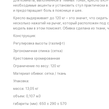
Для комнаты, выполненной в темных тонах, кресло БЮ
необходимые акценты и установить стул практически в
и предотвращает боль в пояснице и шее.
Кресло выдерживает до 120 кг – это значит, что сидет
несколько нажатий на рычаг, который расположен под си
модель вам в этом поможет. Обивка сделана из ткани, 
Конструкция:
Регулировка высоты (газлифт)
Эргономичная спинка (сетка)
Крестовина хромированная
Ограничение по весу: 120 кг
Материал обивки: сетка / ткань
Упаковка:
масса: 13,05 кг
объем: 0,107 м3
габариты (мм): 650 х 290 х 570