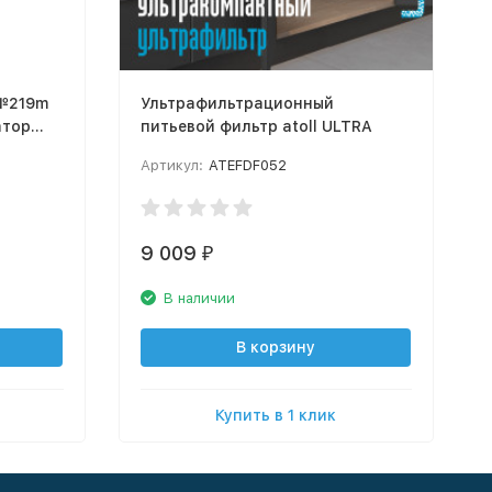
 №219m
Ультрафильтрационный
атор
питьевой фильтр atoll ULTRA
Артикул:
ATEFDF052
9 009
₽
В наличии
В корзину
Купить в 1 клик