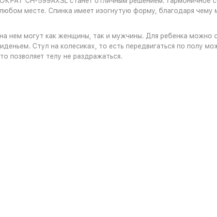
РОКРАТ CH-599AXSL станет отличным решением. Гармоничное со
 любом месте. Спинка имеет изогнутую форму, благодаря чему 
ь на нем могут как женщины, так и мужчины. Для ребенка можно
деньем. Стул на колесиках, то есть передвигаться по полу мож
что позволяет телу не раздражаться.