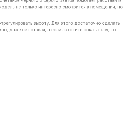
четание черного и серого цветов помогает расставить
модель не только интересно смотрится в помещении, но
 отрегулировать высоту. Для этого достаточно сделать
но, даже не вставая, а если захотите покататься, то