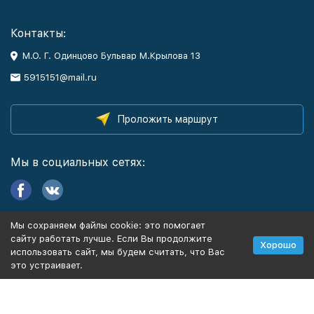
Контакты:
М.О. Г. Одинцово Бульвар М.Крылова 13
5915151@mail.ru
Проложить маршрут
Мы в социальных сетях:
Мы сохраняем файлы cookie: это помогает
Информация
сайту работать лучше. Если Вы продолжите
Хорошо
использовать сайт, мы будем считать, что Вас
это устраивает.
Политика персональных данных