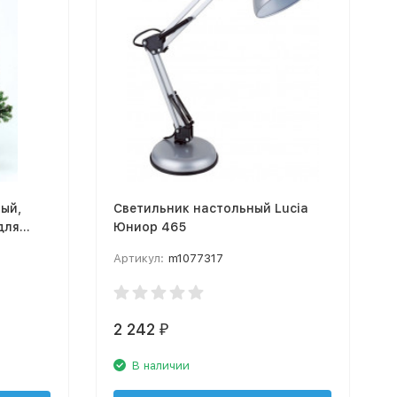
ый,
Светильник настольный Lucia
для
Юниор 465
Артикул:
m1077317
2 242
₽
В наличии