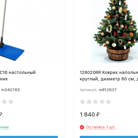
 C16 настольный
126020RR Коврик напольн
ьник
круглый, диаметр 60 см, 
паркета /ламината
m340765
Артикул:
m812637
1 840
₽
₽
ичии
Осталась 1 шт.