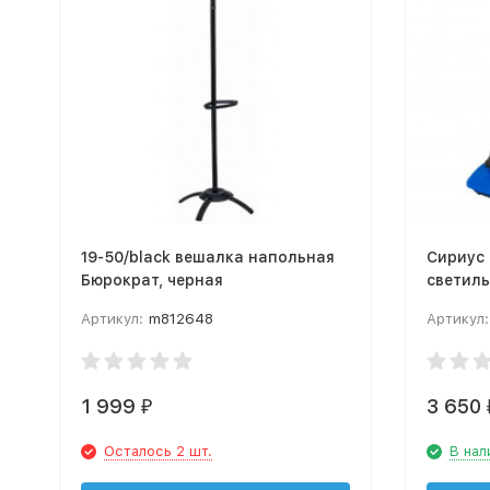
19-50/black вешалка напольная
Сириус
Бюрократ, черная
светил
Артикул:
m812648
Артикул:
1 999
3 650
₽
Осталось 2 шт.
В нал