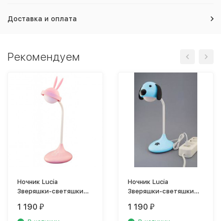
Доставка и оплата
Рекомендуем
Ночник Lucia
Ночник Lucia
Зверяшки-светяшки
Зверяшки-светяшки
Зайчик пластик
Песик пластик голубой
1 190
1 190
₽
₽
розовый