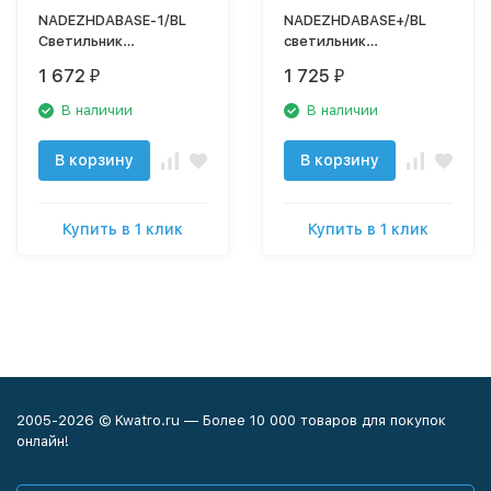
NADEZHDABASE-1/BL
NADEZHDABASE+/BL
Светильник
cветильник
настольный Трансвит
настольный Трансвит
1 672
1 725
₽
₽
В наличии
В наличии
В корзину
В корзину
Купить в 1 клик
Купить в 1 клик
2005-2026 © Kwatro.ru — Более 10 000 товаров для покупок
онлайн!