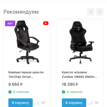
Рекомендуем
хит
Компьютерное кресло
Кресло игровое
TetChair Driver
Zombie VIKING KNIGHT
игровое, обивка:
LT FABRIC крестовина
9 650
18 290
₽
₽
искусственная кожа/
металл
текстиль, цвет:
В наличии
В наличии
серый/серый
В корзину
В корзину