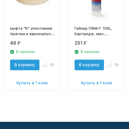
муфта "Б" уплотнение
Гейзер ПФМ-Г 10SL,
Арагона в еврокорпус,
Картридж, мех.
25008
очистка горячей и
46
251
₽
₽
холодной воды
В наличии
В наличии
В корзину
В корзину
Купить в 1 клик
Купить в 1 клик