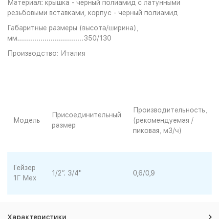
Материал: крышка - черный полиамид с латунными
резьбовыми вставками, корпус - черный полиамид
Габаритные размеры (высота/ширина),
мм..................................350/130
Производство: Италия
Производительность,
Присоединительный
Модель
(рекомендуемая /
размер
пиковая, м3/ч)
Гейзер
1/2”. 3/4"
0,6/0,9
1Г Мех
Характеристики