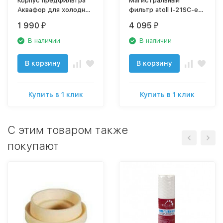
Корпус предфильтра
Магистральный
Аквафор для холодной
фильтр atoll I-21SC-e
воды (соединение
без картриджей
1 990
4 095
₽
₽
3/4“)
В наличии
В наличии
В корзину
В корзину
Купить в 1 клик
Купить в 1 клик
C этим товаром также
покупают