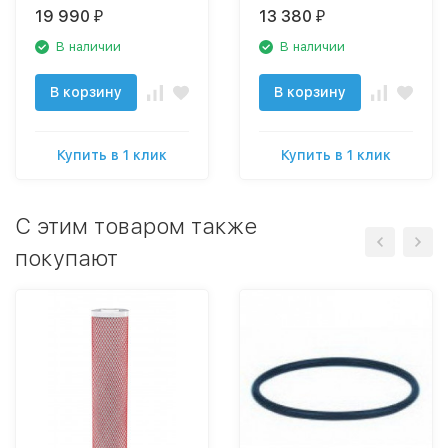
Арагон
магистрального
19 990
13 380
₽
₽
фильтра
В наличии
В наличии
В корзину
В корзину
Купить в 1 клик
Купить в 1 клик
C этим товаром также
покупают